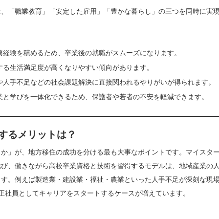
は、「職業教育」「安定した雇用」「豊かな暮らし」の三つを同時に実
務経験を積めるため、卒業後の就職がスムーズになります。
する生活満足度が高くなりやすい傾向があります。
や人手不足などの社会課題解決に直接関われるやりがいが得られます。
業と学びを一体化できるため、保護者や若者の不安を軽減できます。
するメリットは？
うか」が、地方移住の成功を分ける最も大事なポイントです。マイスタ
結び、働きながら高校卒業資格と技術を習得するモデルは、地域産業の
ます。例えば製造業・建設業・福祉・農業といった人手不足が深刻な現
正社員としてキャリアをスタートするケースが増えています。