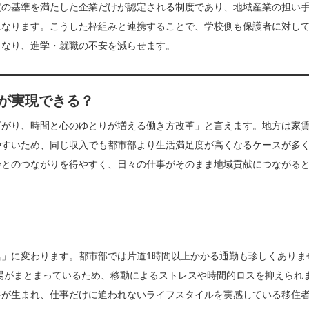
定の基準を満たした企業だけが認定される制度であり、地域産業の担い
になります。こうした枠組みと連携することで、学校側も保護者に対し
くなり、進学・就職の不安を減らせます。
が実現できる？
下がり、時間と心のゆとりが増える働き方改革」と言えます。地方は家
やすいため、同じ収入でも都市部より生活満足度が高くなるケースが多
会とのつながりを得やすく、日々の仕事がそのまま地域貢献につながる
」に変わります。都市部では片道1時間以上かかる通勤も珍しくありま
職場がまとまっているため、移動によるストレスや時間的ロスを抑えられ
裕が生まれ、仕事だけに追われないライフスタイルを実感している移住