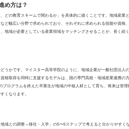
進め方は？
に、どの教育スキームで関わるか」を具体的に描くことです。地域産業
食など幅広い分野で求められており、それぞれに求められる技能や資格
と、地域が必要としている産業領域をマッチングさせることが、長く続
かどうかです。マイスター高等学院のように、地域企業が一般社団法人
卒資格取得を同時に支援するモデルは、国の専門高校・地域産業連携の
のプログラムを終えた卒業生が地域の中核人材として育ち、将来は管理
やすくなります。
地域との調整→移住・入学」の5〜6ステップで考えると分かりやすく