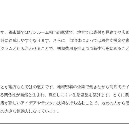
です。都市部ではワンルーム相当の家賃で、地方では庭付き戸建てや広
同時に達成しやすくなります。さらに、自治体によっては移住支援金や
ログラムと組み合わせることで、初期費用を抑えつつ新生活を始めるこ
ことが地方ならではの魅力です。地域密着の企業で働きながら商店街の
える関係性が自然と生まれ、孤立しにくい生活基盤を築けます。とくに
住者が新しいアイデアやデジタル技術を持ち込むことで、地元の人から
続の大きな原動力になっています。