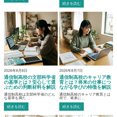
続きを読む
2026年8月8日
2026年8月7日
通信制高校の文部科学省
通信制高校のキャリア教
の基準とは？安心して選
育とは？将来の仕事につ
ぶための判断材料を解説
ながる学びの特徴を解説
通信制高校は文部科学省のどん
通信制高校のキャリア教育とは
な基準を満た ...
何で、将来に ...
続きを読む
続きを読む