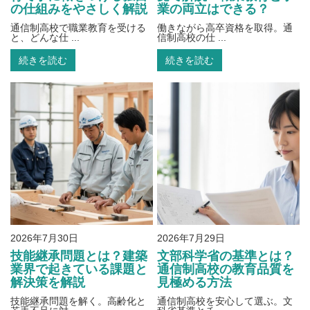
の仕組みをやさしく解説
業の両立はできる？
通信制高校で職業教育を受ける
働きながら高卒資格を取得。通
と、どんな仕 ...
信制高校の仕 ...
続きを読む
続きを読む
2026年7月30日
2026年7月29日
技能継承問題とは？建築
文部科学省の基準とは？
業界で起きている課題と
通信制高校の教育品質を
解決策を解説
見極める方法
技能継承問題を解く。高齢化と
通信制高校を安心して選ぶ。文