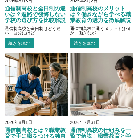
2026年8月3日
2026年8月2日
通信制高校と全日制の違
通信制高校のメリット
いは？進路で後悔しない
は？働きながら学べる職
学校の選び方を比較解説
業教育の魅力を徹底解説
通信制高校と全日制はどう違
通信制高校に通うメリットは何
い、自分にはど ...
か、働きなが ...
続きを読む
続きを読む
2026年8月1日
2026年7月31日
通信制高校とは？職業教
通信制高校の仕組みを一
育で手に職をつける独自
覧で解説！職業教育と学