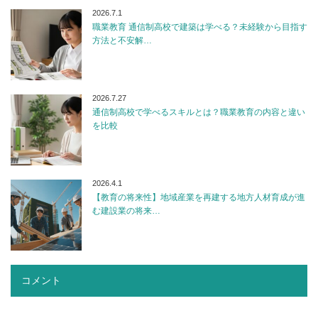
2026.7.1
職業教育 通信制高校で建築は学べる？未経験から目指す
方法と不安解…
2026.7.27
通信制高校で学べるスキルとは？職業教育の内容と違い
を比較
2026.4.1
【教育の将来性】地域産業を再建する地方人材育成が進
む建設業の将来…
コメント