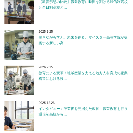
【教育形態の比較】職業教育に時間を割ける通信制高校
と全日制高校と…
2025.9.25
働きながら学ぶ、未来を創る。マイスター高等学院が提
案する新しい高…
2026.2.15
教育による変革！地域産業を支える地方人材育成の産業
構造における役…
2025.12.23
インタビュー：卒業後を見据えた教育！職業教育を行う
通信制高校から…