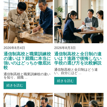
2026年8月4日
2026年8月3日
通信制高校と職業訓練校
通信制高校と全日制の違
の違いは？就職に本当に
いは？進路で後悔しない
強いのはどっちか徹底比
学校の選び方を比較解説
較
通信制高校と全日制はどう違
い、自分にはど ...
通信制高校と職業訓練校の違い
を知り、就職 ...
続きを読む
続きを読む