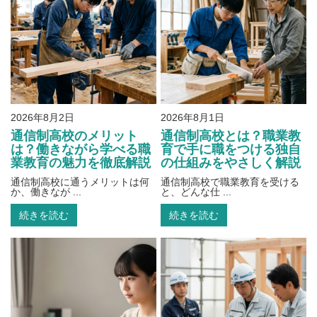
2026年8月2日
2026年8月1日
通信制高校のメリット
通信制高校とは？職業教
は？働きながら学べる職
育で手に職をつける独自
業教育の魅力を徹底解説
の仕組みをやさしく解説
通信制高校に通うメリットは何
通信制高校で職業教育を受ける
か、働きなが ...
と、どんな仕 ...
続きを読む
続きを読む