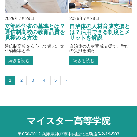
2026年7月29日
2026年7月28日
文部科学省の基準とは？
自治体の人材育成支援と
通信制高校の教育品質を
は？活用できる制度とメ
見極める方法
リットを解説
通信制高校を安心して選ぶ。文
自治体の人材育成支援で、学び
科省基準とチ ...
の負担を減ら ...
続きを読む
続きを読む
1
2
3
4
5
›
»
マイスター高等学院
〒650-0012 兵庫県神戸市中央区北長狭通5-2-19-503