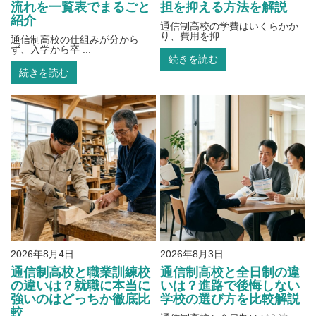
流れを一覧表でまるごと
担を抑える方法を解説
紹介
通信制高校の学費はいくらかか
り、費用を抑 ...
通信制高校の仕組みが分から
ず、入学から卒 ...
続きを読む
続きを読む
2026年8月4日
2026年8月3日
通信制高校と職業訓練校
通信制高校と全日制の違
の違いは？就職に本当に
いは？進路で後悔しない
強いのはどっちか徹底比
学校の選び方を比較解説
較