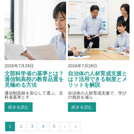
2026年7月29日
2026年7月28日
文部科学省の基準とは？
自治体の人材育成支援と
通信制高校の教育品質を
は？活用できる制度とメ
見極める方法
リットを解説
通信制高校を安心して選ぶ。文
自治体の人材育成支援で、学び
科省基準とチ ...
の負担を減ら ...
続きを読む
続きを読む
1
2
3
4
5
›
»