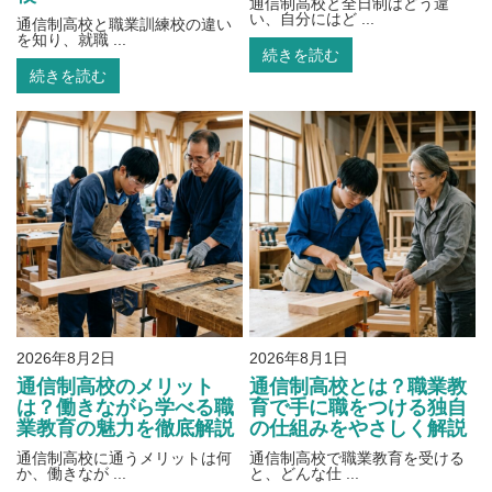
通信制高校と全日制はどう違
い、自分にはど ...
通信制高校と職業訓練校の違い
を知り、就職 ...
続きを読む
続きを読む
2026年8月2日
2026年8月1日
通信制高校のメリット
通信制高校とは？職業教
は？働きながら学べる職
育で手に職をつける独自
業教育の魅力を徹底解説
の仕組みをやさしく解説
通信制高校に通うメリットは何
通信制高校で職業教育を受ける
か、働きなが ...
と、どんな仕 ...