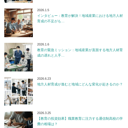
2026.1.5
インタビュー：教育が解決！地域産業における地方人材
育成の不足がも…
2026.1.6
教育の緊急ミッション：地域産業が直面する地方人材育
成の遅れと人手…
2026.6.23
地方人材育成が進むと地域にどんな変化が起きるのか？
2026.3.25
【教育の投資効果】職業教育に注力する通信制高校の学
費の相場は？