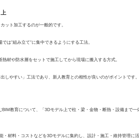
向上
レカット加工するのが一般的です。
場では”組み立て”に集中できるようにする工法。
、断熱材や防水層をセットで施工してから現場に搬入する方式。
を出しやすい」工法であり、新人教育との相性が良いのがポイントです
BIM教育について、「3Dモデル上で柱・梁・金物・断熱・設備まで一
）：**建物の形状・性能・材料・コストなどを3Dモデルに集約し、設計・施工・維持管理に