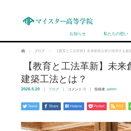
お知らせ
私たちの想い
ホーム
ブログ
【教育と工法革新】未来創造企業が採用する最
【教育と工法革新】未来
建築工法とは？
2026.5.20
ブログ
コメント:
0
投稿者:
admin
Tweet
Share
Hatena
Pocket
RSS