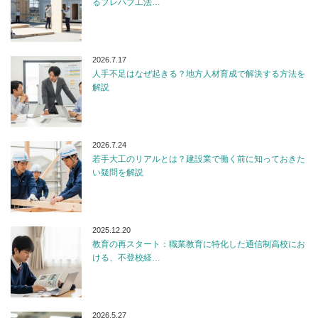
るプレハブ工法…
2026.7.17
人手不足はなぜ起きる？地方人材育成で解決する方法を
解説
2026.7.24
若手大工のリアルとは？建設業で働く前に知っておきた
い疑問を解説
2025.12.20
教育の再スタート：職業教育に特化した通信制高校にお
ける、不登校経…
2026.5.27