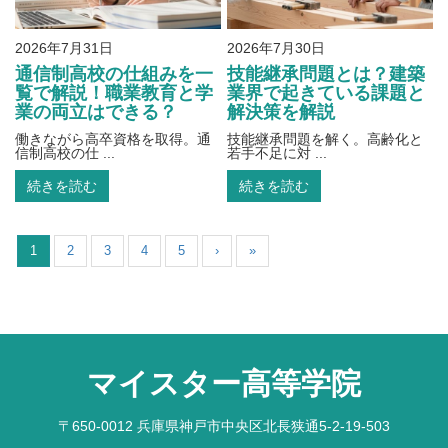
2026年7月31日
2026年7月30日
通信制高校の仕組みを一
技能継承問題とは？建築
覧で解説！職業教育と学
業界で起きている課題と
業の両立はできる？
解決策を解説
働きながら高卒資格を取得。通
技能継承問題を解く。高齢化と
信制高校の仕 ...
若手不足に対 ...
続きを読む
続きを読む
1
2
3
4
5
›
»
マイスター高等学院
〒650-0012 兵庫県神戸市中央区北長狭通5-2-19-503