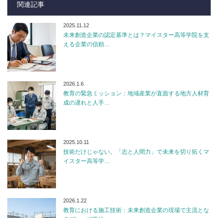
関連記事
2025.11.12
未来創造企業の認定基準とは？マイスター高等学院を支
える企業の信頼…
2026.1.6
教育の緊急ミッション：地域産業が直面する地方人材育
成の遅れと人手…
2025.10.11
技術だけじゃない。「志と人間力」で未来を切り拓くマ
イスター高等学…
2026.1.22
教育における施工技術：未来創造企業の現場で主流とな