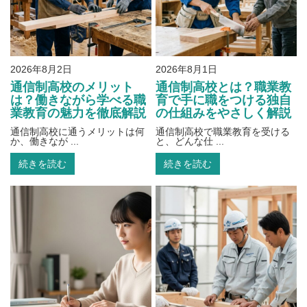
2026年8月2日
2026年8月1日
通信制高校のメリット
通信制高校とは？職業教
は？働きながら学べる職
育で手に職をつける独自
業教育の魅力を徹底解説
の仕組みをやさしく解説
通信制高校に通うメリットは何
通信制高校で職業教育を受ける
か、働きなが ...
と、どんな仕 ...
続きを読む
続きを読む