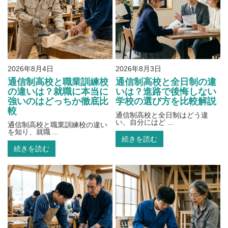
2026年8月4日
2026年8月3日
通信制高校と職業訓練校
通信制高校と全日制の違
の違いは？就職に本当に
いは？進路で後悔しない
強いのはどっちか徹底比
学校の選び方を比較解説
較
通信制高校と全日制はどう違
い、自分にはど ...
通信制高校と職業訓練校の違い
を知り、就職 ...
続きを読む
続きを読む