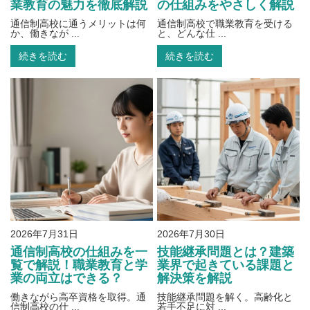
業教育の魅力を徹底解説
の仕組みをやさしく解説
通信制高校に通うメリットは何
通信制高校で職業教育を受ける
か、働きなが ...
と、どんな仕 ...
続きを読む
続きを読む
2026年7月31日
2026年7月30日
通信制高校の仕組みを一
技能継承問題とは？建築
覧で解説！職業教育と学
業界で起きている課題と
業の両立はできる？
解決策を解説
働きながら高卒資格を取得。通
技能継承問題を解く。高齢化と
信制高校の仕 ...
若手不足に対 ...