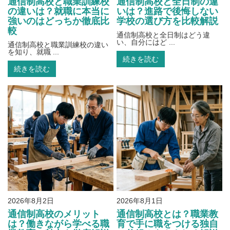
通信制高校と職業訓練校
通信制高校と全日制の違
の違いは？就職に本当に
いは？進路で後悔しない
強いのはどっちか徹底比
学校の選び方を比較解説
較
通信制高校と全日制はどう違
い、自分にはど ...
通信制高校と職業訓練校の違い
を知り、就職 ...
続きを読む
続きを読む
2026年8月2日
2026年8月1日
通信制高校のメリット
通信制高校とは？職業教
は？働きながら学べる職
育で手に職をつける独自