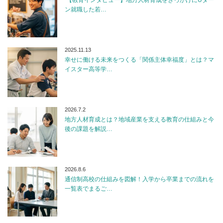
【教育インタビュー】地方人材育成をきっかけにUター
ン就職した若…
2025.11.13
幸せに働ける未来をつくる「関係主体幸福度」とは？マ
イスター高等学…
2026.7.2
地方人材育成とは？地域産業を支える教育の仕組みと今
後の課題を解説…
2026.8.6
通信制高校の仕組みを図解！入学から卒業までの流れを
一覧表でまるご…