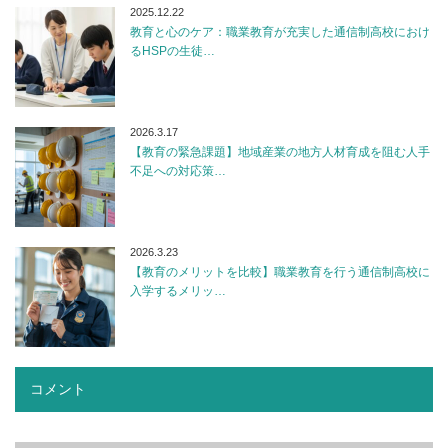
2025.12.22
教育と心のケア：職業教育が充実した通信制高校におけ
るHSPの生徒…
2026.3.17
【教育の緊急課題】地域産業の地方人材育成を阻む人手
不足への対応策…
2026.3.23
【教育のメリットを比較】職業教育を行う通信制高校に
入学するメリッ…
コメント