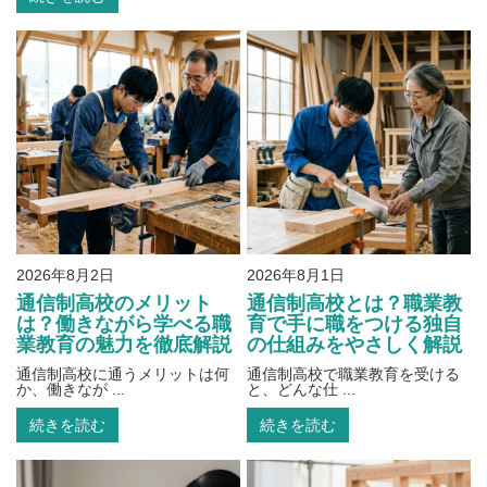
2026年8月2日
2026年8月1日
通信制高校のメリット
通信制高校とは？職業教
は？働きながら学べる職
育で手に職をつける独自
業教育の魅力を徹底解説
の仕組みをやさしく解説
通信制高校に通うメリットは何
通信制高校で職業教育を受ける
か、働きなが ...
と、どんな仕 ...
続きを読む
続きを読む