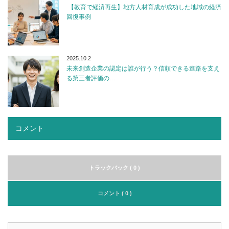
【教育で経済再生】地方人材育成が成功した地域の経済
回復事例
2025.10.2
未来創造企業の認定は誰が行う？信頼できる進路を支え
る第三者評価の…
コメント
トラックバック ( 0 )
コメント ( 0 )