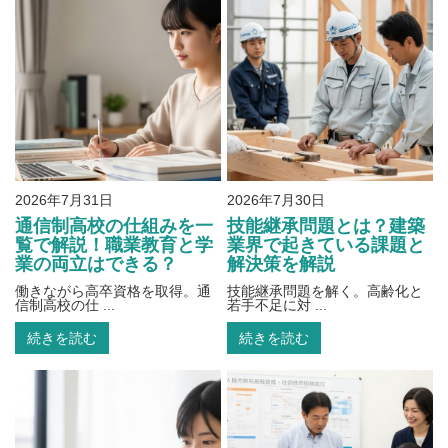
2026年7月31日
2026年7月30日
通信制高校の仕組みを一
技能継承問題とは？建築
覧で解説！職業教育と学
業界で起きている課題と
業の両立はできる？
解決策を解説
働きながら高卒資格を取得。通
技能継承問題を解く。高齢化と
信制高校の仕 ...
若手不足に対 ...
続きを読む
続きを読む