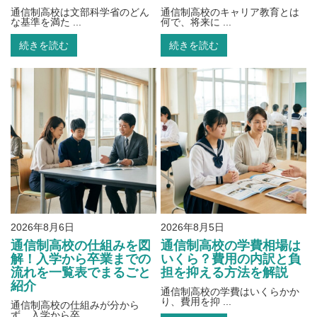
通信制高校は文部科学省のどん
通信制高校のキャリア教育とは
な基準を満た ...
何で、将来に ...
続きを読む
続きを読む
2026年8月6日
2026年8月5日
通信制高校の仕組みを図
通信制高校の学費相場は
解！入学から卒業までの
いくら？費用の内訳と負
流れを一覧表でまるごと
担を抑える方法を解説
紹介
通信制高校の学費はいくらかか
り、費用を抑 ...
通信制高校の仕組みが分から
ず、入学から卒 ...