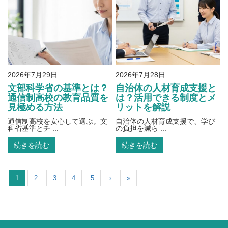
2026年7月29日
2026年7月28日
文部科学省の基準とは？
自治体の人材育成支援と
通信制高校の教育品質を
は？活用できる制度とメ
見極める方法
リットを解説
通信制高校を安心して選ぶ。文
自治体の人材育成支援で、学び
科省基準とチ ...
の負担を減ら ...
続きを読む
続きを読む
1
2
3
4
5
›
»