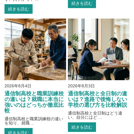
続きを読む
続きを読む
2026年8月4日
2026年8月3日
通信制高校と職業訓練校
通信制高校と全日制の違
の違いは？就職に本当に
いは？進路で後悔しない
強いのはどっちか徹底比
学校の選び方を比較解説
較
通信制高校と全日制はどう違
い、自分にはど ...
通信制高校と職業訓練校の違い
を知り、就職 ...
続きを読む
続きを読む