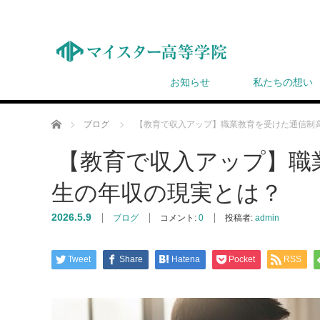
お知らせ
私たちの想い
ホーム
ブログ
【教育で収入アップ】職業教育を受けた通信制
【教育で収入アップ】職
生の年収の現実とは？
2026.5.9
ブログ
コメント:
0
投稿者:
admin
Tweet
Share
Hatena
Pocket
RSS