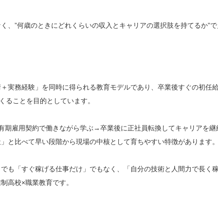
く、”何歳のときにどれくらいの収入とキャリアの選択肢を持てるか”で
術＋実務経験」を同時に得られる教育モデルであり、卒業後すぐの初任
つくることを目的としています。
有期雇用契約で働きながら学ぶ→卒業後に正社員転換してキャリアを継
社」と比べて早い段階から現場の中核として育ちやすい特徴があります
」でも「すぐ稼げる仕事だけ」でもなく、「自分の技術と人間力で長く
制高校×職業教育です。