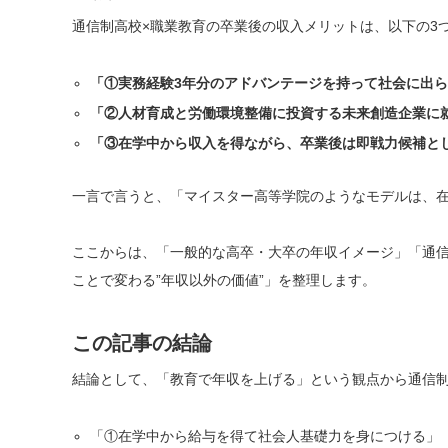
通信制高校×職業教育の卒業後の収入メリットは、以下の3
「①実務経験3年分のアドバンテージを持って社会に出
「②人材育成と労働環境整備に投資する未来創造企業に
「③在学中から収入を得ながら、卒業後は即戦力候補と
一言で言うと、「マイスター高等学院のようなモデルは、
ここからは、「一般的な高卒・大卒の年収イメージ」「通信
ことで変わる”年収以外の価値”」を整理します。
この記事の結論
結論として、「教育で年収を上げる」という観点から通信制
「①在学中から給与を得て社会人基礎力を身につける」