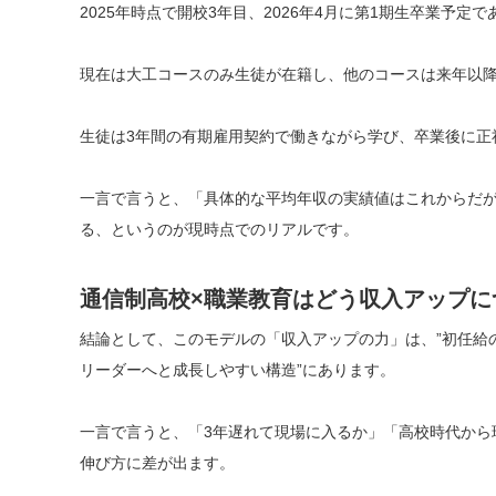
2025年時点で開校3年目、2026年4月に第1期生卒業予
現在は大工コースのみ生徒が在籍し、他のコースは来年以
生徒は3年間の有期雇用契約で働きながら学び、卒業後に正
一言で言うと、「具体的な平均年収の実績値はこれからだが
る、というのが現時点でのリアルです。
通信制高校×職業教育はどう収入アップに
結論として、このモデルの「収入アップの力」は、”初任給
リーダーへと成長しやすい構造”にあります。
一言で言うと、「3年遅れて現場に入るか」「高校時代から
伸び方に差が出ます。