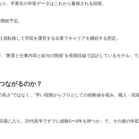
定であり、卒業生の年収データはこれから蓄積される段階。
降開校予定。
社員転換して学院を運営する企業でキャリアを継続する想定。
、”教育と仕事内容と給与の関係”を長期目線で設計しているモデル」で
つながるのか？
の高さ”ではなく、”早い段階からプロとしての経験値を積み、職人・現
現場に入り、20代前半ですでに経験5〜6年を持つか」で、その後の年