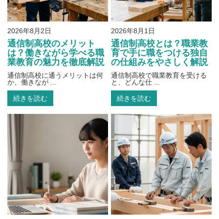
2026年8月2日
2026年8月1日
通信制高校のメリット
通信制高校とは？職業教
は？働きながら学べる職
育で手に職をつける独自
業教育の魅力を徹底解説
の仕組みをやさしく解説
通信制高校に通うメリットは何
通信制高校で職業教育を受ける
か、働きなが ...
と、どんな仕 ...
続きを読む
続きを読む