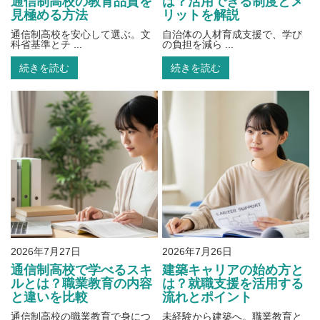
通信制高校の教育品質を
は？活用できる制度とメ
見極める方法
リットを解説
通信制高校を安心して選ぶ。文
自治体の人材育成支援で、学び
科省基準とチ ...
の負担を減ら ...
続きを読む
続きを読む
2026年7月27日
2026年7月26日
通信制高校で学べるスキ
建築キャリアの始め方と
ルとは？職業教育の内容
は？就職支援を活用する
と違いを比較
流れとポイント
通信制高校の職業教育で身につ
未経験から建築へ。職業教育と