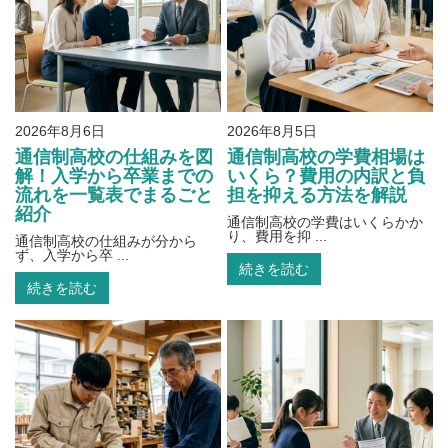
2026年8月6日
2026年8月5日
通信制高校の仕組みを図
通信制高校の学費相場は
解！入学から卒業までの
いくら？費用の内訳と負
流れを一覧表でまるごと
担を抑える方法を解説
紹介
通信制高校の学費はいくらかか
り、費用を抑 ...
通信制高校の仕組みが分から
ず、入学から卒 ...
続きを読む
続きを読む