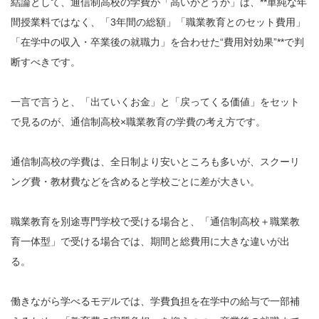
結論として、通信制高校の学費が「高いかどうか」は、**単純な年
間授業料ではなく、「3年間の総額」「職業教育とのセット費用」
「在学中の収入・卒業後の就職力」を合わせた“費用対効果”**で判
断すべきです。
一言で言うと、「出ていくお金」と「戻ってくる価値」をセット
で見るのが、通信制高校×職業教育の学費の考え方です。
通信制高校の学費は、全日制より安いところも多いが、スクーリ
ング費・教材費などを含めると学校ごとに差が大きい。
職業教育を別途専門学校で受ける場合と、「通信制高校＋職業教
育一体型」で受ける場合では、期間と総費用に大きな違いが出
る。
働きながら学べるモデルでは、学費負担を在学中の給与で一部補