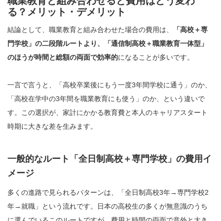
職業教育と組み合わせると費用はどう変わ
る？メリット・デメリット
結論として、職業教育と組み合わせた場合の費用は、
「高校＋専
門学校」の二段階ルートより、「通信制高校＋職業教育一体型」
のほうが時間と総額の両面で効率的
になることが多いです。
一言で言うと、「高校卒業後にもう一度3年間学校に通う」のか、
「高校在学中の3年間を職業教育にも使う」のか、という違いで
す。この選択が、家計にかかる教育費と本人のキャリアスタート
時期に大きな差を生みます。
一般的なルート「全日制高校＋専門学校」の費用イ
メージ
多くの進路で見られるパターンは、「全日制高校3年→専門学校2
年→就職」という流れです。日本の高校生の多くが無意識のうち
に選んでいるこのルートですが、費用と時間の両面で意外と大き