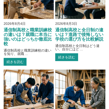
2026年8月4日
2026年8月3日
通信制高校と職業訓練校
通信制高校と全日制の違
の違いは？就職に本当に
いは？進路で後悔しない
強いのはどっちか徹底比
学校の選び方を比較解説
較
通信制高校と全日制はどう違
い、自分にはど ...
通信制高校と職業訓練校の違い
を知り、就職 ...
続きを読む
続きを読む