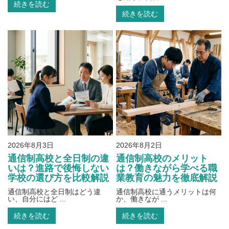
続きを読む
続きを読む
2026年8月3日
2026年8月2日
通信制高校と全日制の違
通信制高校のメリット
いは？進路で後悔しない
は？働きながら学べる職
学校の選び方を比較解説
業教育の魅力を徹底解説
通信制高校と全日制はどう違
通信制高校に通うメリットは何
い、自分にはど ...
か、働きなが ...
続きを読む
続きを読む