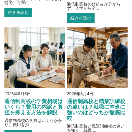
何で、将来に ...
通信制高校の仕組みが分から
ず、入学から卒 ...
続きを読む
続きを読む
2026年8月5日
2026年8月4日
通信制高校の学費相場は
通信制高校と職業訓練校
いくら？費用の内訳と負
の違いは？就職に本当に
担を抑える方法を解説
強いのはどっちか徹底比
較
通信制高校の学費はいくらかか
り、費用を抑 ...
通信制高校と職業訓練校の違い
を知り、就職 ...