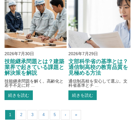
2026年7月30日
2026年7月29日
技能継承問題とは？建築
文部科学省の基準とは？
業界で起きている課題と
通信制高校の教育品質を
解決策を解説
見極める方法
技能継承問題を解く。高齢化と
通信制高校を安心して選ぶ。文
若手不足に対 ...
科省基準とチ ...
続きを読む
続きを読む
1
2
3
4
5
›
»