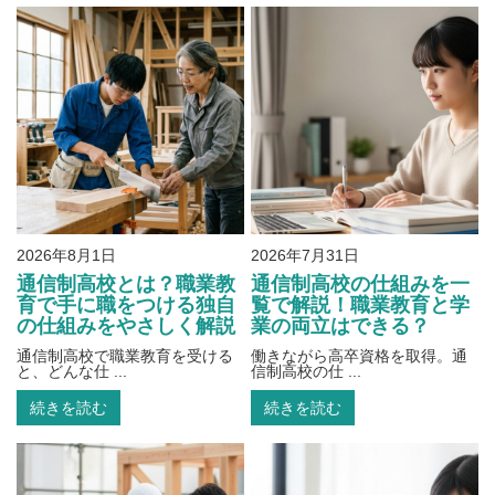
2026年8月1日
2026年7月31日
通信制高校とは？職業教
通信制高校の仕組みを一
育で手に職をつける独自
覧で解説！職業教育と学
の仕組みをやさしく解説
業の両立はできる？
通信制高校で職業教育を受ける
働きながら高卒資格を取得。通
と、どんな仕 ...
信制高校の仕 ...
続きを読む
続きを読む