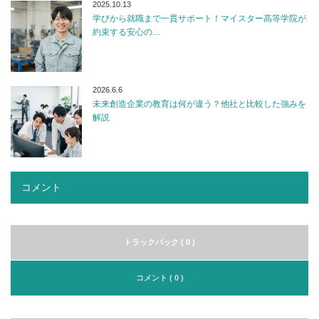
2025.10.13
学びから就職まで一貫サポート！マイスター高等学院が
約束する安心の…
2026.6.6
未来創造企業の教育は何が違う？他社と比較した強みを
解説
コメント
トラックバック ( 0 )
コメント ( 0 )