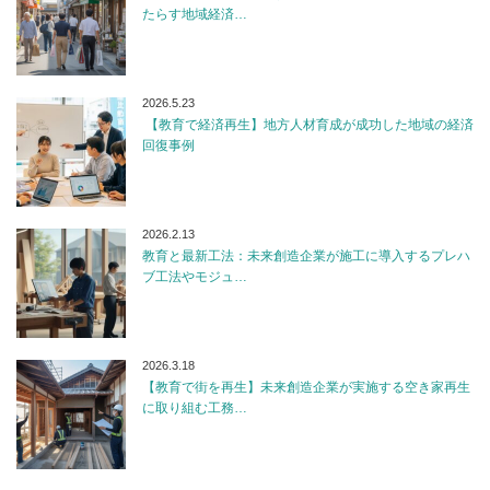
たらす地域経済…
2026.5.23
【教育で経済再生】地方人材育成が成功した地域の経済
回復事例
2026.2.13
教育と最新工法：未来創造企業が施工に導入するプレハ
ブ工法やモジュ…
2026.3.18
【教育で街を再生】未来創造企業が実施する空き家再生
に取り組む工務…