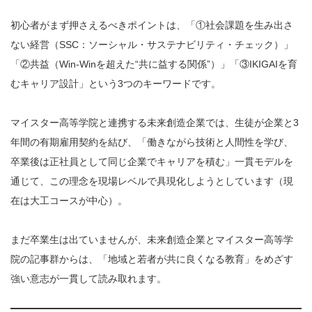
初心者がまず押さえるべきポイントは、「①社会課題を生み出さ
ない経営（SSC：ソーシャル・サステナビリティ・チェック）」
「②共益（Win-Winを超えた“共に益する関係”）」「③IKIGAIを育
むキャリア設計」という3つのキーワードです。
マイスター高等学院と連携する未来創造企業では、生徒が企業と3
年間の有期雇用契約を結び、「働きながら技術と人間性を学び、
卒業後は正社員として同じ企業でキャリアを積む」一貫モデルを
通じて、この理念を現場レベルで具現化しようとしています（現
在は大工コースが中心）。
まだ卒業生は出ていませんが、未来創造企業とマイスター高等学
院の記事群からは、「地域と若者が共に良くなる教育」をめざす
強い意志が一貫して読み取れます。