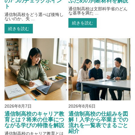
の7つのチェックポイン
ぶための判断材料を解説
ト
通信制高校は文部科学省のどん
な基準を満た ...
通信制高校をどう選べば後悔し
ないのか、失 ...
続きを読む
続きを読む
2026年8月7日
2026年8月6日
通信制高校のキャリア教
通信制高校の仕組みを図
育とは？将来の仕事につ
解！入学から卒業までの
ながる学びの特徴を解説
流れを一覧表でまるごと
紹介
通信制高校のキャリア教育とは