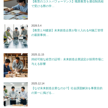
【教育のコストパフォーマンス】職業教育を通信制高校
で受ける際の学…
2026.5.4
【教育とAI建築】未来創造企業が取り入れるAI施工管理
の最新事例…
2025.11.15
持続可能な経営の証明：未来創造企業認定が採用市場に
与える影響
2025.12.14
【なぜ未来創造企業なのか?】社会課題解決を事業目的
の第一に掲げる…