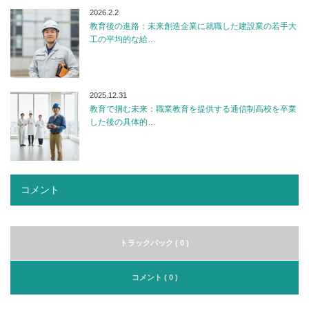
2026.2.2
教育後の進路：未来創造企業に就職した建設業の若手大
工の平均的な給…
2025.12.31
教育で掴む未来：職業教育を提供する通信制高校を卒業
した後の具体的…
コメント
トラックバック ( 0 )
コメント ( 0 )