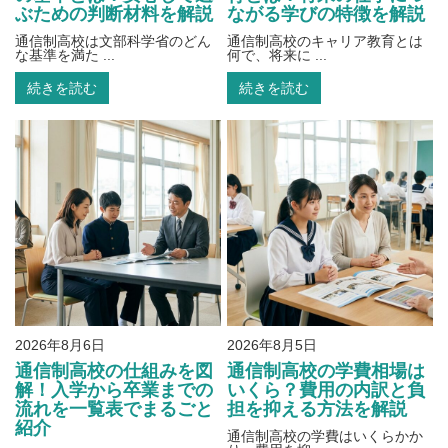
ぶための判断材料を解説
ながる学びの特徴を解説
通信制高校は文部科学省のどん
通信制高校のキャリア教育とは
な基準を満た ...
何で、将来に ...
続きを読む
続きを読む
2026年8月6日
2026年8月5日
通信制高校の仕組みを図
通信制高校の学費相場は
解！入学から卒業までの
いくら？費用の内訳と負
流れを一覧表でまるごと
担を抑える方法を解説
紹介
通信制高校の学費はいくらかか