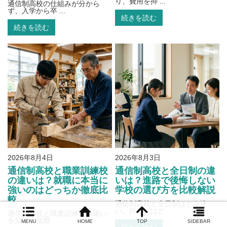
り、費用を抑 ...
通信制高校の仕組みが分から
ず、入学から卒 ...
続きを読む
続きを読む
2026年8月4日
2026年8月3日
通信制高校と職業訓練校
通信制高校と全日制の違
の違いは？就職に本当に
いは？進路で後悔しない
強いのはどっちか徹底比
学校の選び方を比較解説
較
通信制高校と全日制はどう違
い、自分にはど ...
通信制高校と職業訓練校の違い
を知り、就職 ...
MENU
HOME
TOP
SIDEBAR