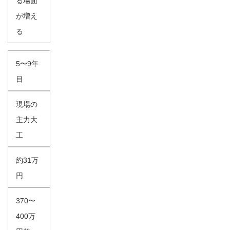
る場面
が増え
る
5〜9年
目
現場の
主力大
工
約31万
円
370〜
400万