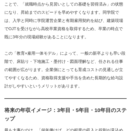
ことで、「就職時点から見習いとしての基礎を習得済み」の状態
になり、昇給までのスピードを早めやすくなります。同学院で
は、入学と同時に学院運営企業と有期雇用契約を結び、建築現場
でOJTを受けながら高校卒業資格を取得するため、卒業の時点で
既に3年分の現場経験があることになります。
この「教育×雇用一体モデル」によって、一般の新卒よりも早い段
階で、床貼り・下地施工・墨付け・図面理解など、任される仕事
の範囲が広がります。企業側にとっても育成コストの見通しが立
てやすくなるため、資格取得支援や手当を含めた長期的な給与設
計がしやすいというメリットがあります。
将来の年収イメージ：3年目・5年目・10年目のステ
ップ
最も大事なのは、「何年働けば、どの程度の収入と役割が見込め