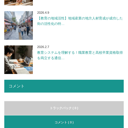
2026.4.9
【教育の地域活性】地域産業の地方人材育成が成功した
街の活性化の特…
2026.2.7
教育システムを理解する！職業教育と高校卒業資格取得
を両立する通信…
コメント
トラックバック ( 0 )
コメント ( 0 )