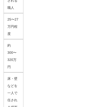
される
職人
25〜27
万円程
度
約
300〜
320万
円
床・壁
などを
一人で
任され