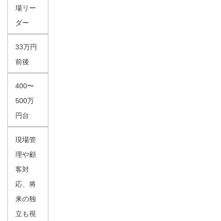
場リー
ダー
33万円
前後
400〜
500万
円台
現場管
理や顧
客対
応、将
来の独
立も視