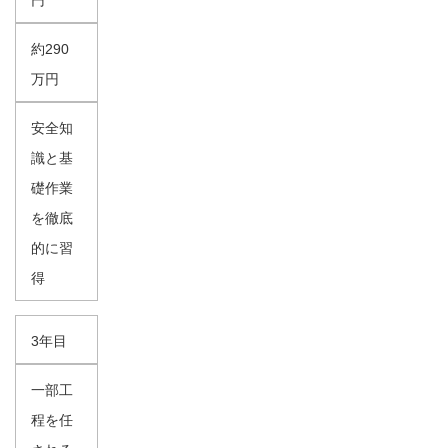
円
約290
万円
安全知
識と基
礎作業
を徹底
的に習
得
3年目
一部工
程を任