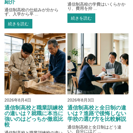
紹介
通信制高校の学費はいくらかか
り、費用を抑 ...
通信制高校の仕組みが分から
ず、入学から卒 ...
続きを読む
続きを読む
2026年8月4日
2026年8月3日
通信制高校と職業訓練校
通信制高校と全日制の違
の違いは？就職に本当に
いは？進路で後悔しない
強いのはどっちか徹底比
学校の選び方を比較解説
較
通信制高校と全日制はどう違
い、自分にはど ...
通信制高校と職業訓練校の違い