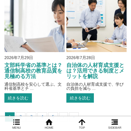
2026年7月29日
2026年7月28日
文部科学省の基準とは？
自治体の人材育成支援と
通信制高校の教育品質を
は？活用できる制度とメ
見極める方法
リットを解説
通信制高校を安心して選ぶ。文
自治体の人材育成支援で、学び
科省基準とチ ...
の負担を減ら ...
続きを読む
続きを読む
1
2
3
4
5
›
»
MENU
HOME
TOP
SIDEBAR