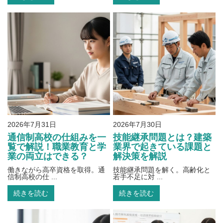
2026年7月31日
2026年7月30日
通信制高校の仕組みを一
技能継承問題とは？建築
覧で解説！職業教育と学
業界で起きている課題と
業の両立はできる？
解決策を解説
働きながら高卒資格を取得。通
技能継承問題を解く。高齢化と
信制高校の仕 ...
若手不足に対 ...
続きを読む
続きを読む