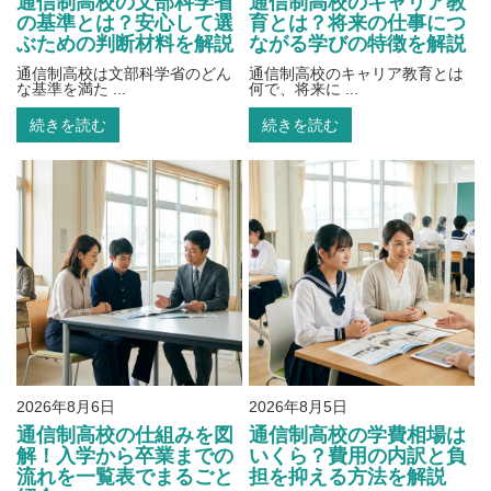
通信制高校の文部科学省
通信制高校のキャリア教
の基準とは？安心して選
育とは？将来の仕事につ
ぶための判断材料を解説
ながる学びの特徴を解説
通信制高校は文部科学省のどん
通信制高校のキャリア教育とは
な基準を満た ...
何で、将来に ...
続きを読む
続きを読む
2026年8月6日
2026年8月5日
通信制高校の仕組みを図
通信制高校の学費相場は
解！入学から卒業までの
いくら？費用の内訳と負
流れを一覧表でまるごと
担を抑える方法を解説