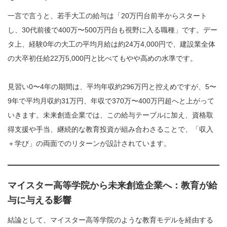
一言で言うと、若手大工の給与は「20万円台前半からスタート
し、30代前後で400万〜500万円台も視野に入る職種」です。デー
タ上、経験0年の大工の平均月給は約24万4,000円で、建設業全体
の大卒初任給22万5,000円と比べてもやや高めの水準です。
見習い0〜4年の期間は、平均年収約296万円と控えめですが、5〜
9年で平均月収約31万円、年収で370万〜400万円超へと上がって
いきます。未来創造企業では、この給与テーブルに加え、資格取
得支援や手当、継続的な教育投資が組み合わさることで、「収入
＋学び」の両面でのリターンが設計されています。
マイスター高等学院から未来創造企業へ：教育が給
与に与える影響
結論として、マイスター高等学院のような教育モデルを経由する