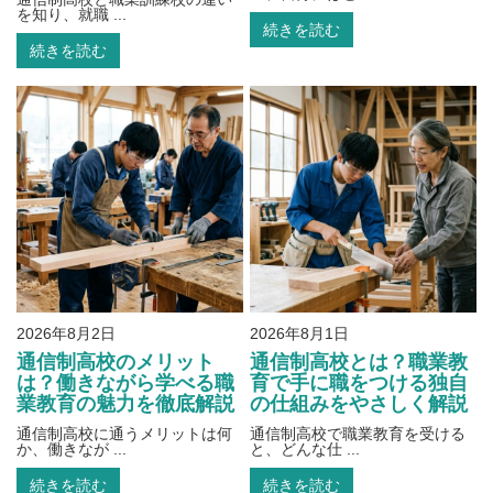
を知り、就職 ...
続きを読む
続きを読む
2026年8月2日
2026年8月1日
通信制高校のメリット
通信制高校とは？職業教
は？働きながら学べる職
育で手に職をつける独自
業教育の魅力を徹底解説
の仕組みをやさしく解説
通信制高校に通うメリットは何
通信制高校で職業教育を受ける
か、働きなが ...
と、どんな仕 ...
続きを読む
続きを読む