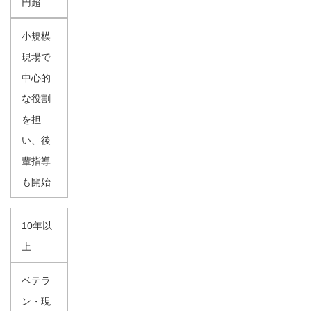
円超
小規模
現場で
中心的
な役割
を担
い、後
輩指導
も開始
10年以
上
ベテラ
ン・現