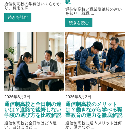
較
通信制高校の学費はいくらかか
り、費用を抑 ...
通信制高校と職業訓練校の違い
を知り、就職 ...
続きを読む
続きを読む
2026年8月3日
2026年8月2日
通信制高校と全日制の違
通信制高校のメリット
いは？進路で後悔しない
は？働きながら学べる職
学校の選び方を比較解説
業教育の魅力を徹底解説
通信制高校と全日制はどう違
通信制高校に通うメリットは何
い、自分にはど ...
か、働きなが ...