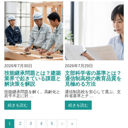
2026年7月30日
2026年7月29日
技能継承問題とは？建築
文部科学省の基準とは？
業界で起きている課題と
通信制高校の教育品質を
解決策を解説
見極める方法
技能継承問題を解く。高齢化と
通信制高校を安心して選ぶ。文
若手不足に対 ...
科省基準とチ ...
続きを読む
続きを読む
1
2
3
4
5
›
»