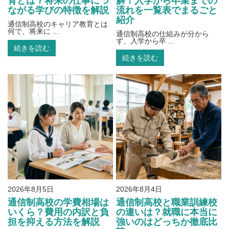
育とは？将来の仕事につ
解！入学から卒業までの
ながる学びの特徴を解説
流れを一覧表でまるごと
紹介
通信制高校のキャリア教育とは
何で、将来に ...
通信制高校の仕組みが分から
ず、入学から卒 ...
続きを読む
続きを読む
2026年8月5日
2026年8月4日
通信制高校の学費相場は
通信制高校と職業訓練校
いくら？費用の内訳と負
の違いは？就職に本当に
担を抑える方法を解説
強いのはどっちか徹底比