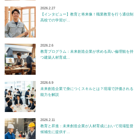
2026.2.27
【インタビュー】教育と将来像！職業教育を行う通信制
高校での学習が…
2026.2.6
教育プログラム：未来創造企業が求める高い倫理観を持
つ建築人材育成…
2026.6.9
未来創造企業で身につくスキルとは？現場で評価される
能力を解説
2026.2.11
教育と昇進：未来創造企業が人材育成において現場監督
候補生に提供す…