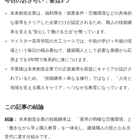
今日のおさらい：要点3つ
未来創造企業は、福利厚生・就業条件・労働環境などの具体的
な基準をクリアした企業だけが認定されるため、職人の技能継
承を支える”安心して働ける土台”が整っています。
マイスター高等学院の大工コースでは、午前の学び＋午後の現
場という毎日の積み重ねで、建築職人として必要な基礎から応
用までを3年間で体系的に身につけます。
卒業後は未来創造企業での正規雇用を前提にキャリアが設計さ
れているため、「技能継承＝単なる修行」ではなく、「人生と
地域を支える職人キャリア」へつながる教育になっています。
この記事の結論
結論：
未来創造企業の技能継承は、「基準の明確な労働環境」と
「働きながら学ぶ職人教育」を一体化し、建築職人の技と心を次
世代に渡す仕組みです。