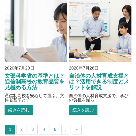
2026年7月29日
2026年7月28日
文部科学省の基準とは？
自治体の人材育成支援と
通信制高校の教育品質を
は？活用できる制度とメ
見極める方法
リットを解説
通信制高校を安心して選ぶ。文
自治体の人材育成支援で、学び
科省基準とチ ...
の負担を減ら ...
続きを読む
続きを読む
1
2
3
4
5
›
»