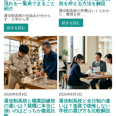
流れを一覧表でまるごと
担を抑える方法を解説
紹介
通信制高校の学費はいくらかか
り、費用を抑 ...
通信制高校の仕組みが分から
ず、入学から卒 ...
続きを読む
続きを読む
2026年8月4日
2026年8月3日
通信制高校と職業訓練校
通信制高校と全日制の違
の違いは？就職に本当に
いは？進路で後悔しない
強いのはどっちか徹底比
学校の選び方を比較解説
較