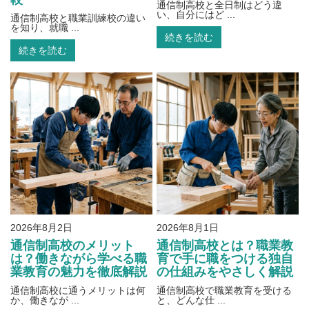
通信制高校と全日制はどう違
い、自分にはど ...
通信制高校と職業訓練校の違い
を知り、就職 ...
続きを読む
続きを読む
2026年8月2日
2026年8月1日
通信制高校のメリット
通信制高校とは？職業教
は？働きながら学べる職
育で手に職をつける独自
業教育の魅力を徹底解説
の仕組みをやさしく解説
通信制高校に通うメリットは何
通信制高校で職業教育を受ける
か、働きなが ...
と、どんな仕 ...