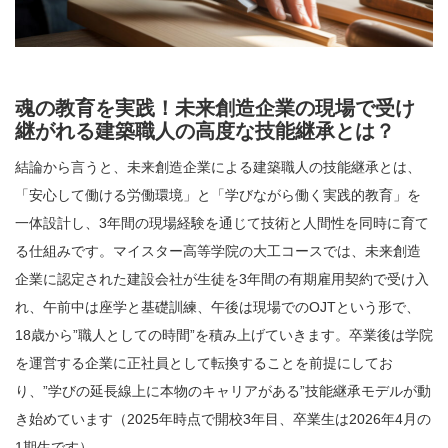
魂の教育を実践！未来創造企業の現場で受け
継がれる建築職人の高度な技能継承とは？
結論から言うと、未来創造企業による建築職人の技能継承とは、
「安心して働ける労働環境」と「学びながら働く実践的教育」を
一体設計し、3年間の現場経験を通じて技術と人間性を同時に育て
る仕組みです。マイスター高等学院の大工コースでは、未来創造
企業に認定された建設会社が生徒を3年間の有期雇用契約で受け入
れ、午前中は座学と基礎訓練、午後は現場でのOJTという形で、
18歳から”職人としての時間”を積み上げていきます。卒業後は学院
を運営する企業に正社員として転換することを前提にしてお
り、”学びの延長線上に本物のキャリアがある”技能継承モデルが動
き始めています（2025年時点で開校3年目、卒業生は2026年4月の
1期生です）。