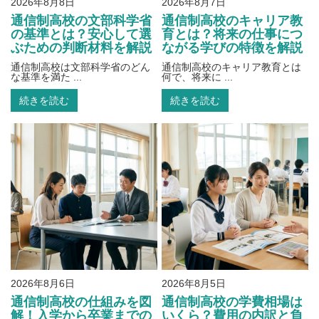
2026年8月8日
2026年8月7日
通信制高校の文部科学省
通信制高校のキャリア教
の基準とは？安心して選
育とは？将来の仕事につ
ぶための判断材料を解説
ながる学びの特徴を解説
通信制高校は文部科学省のどん
通信制高校のキャリア教育とは
な基準を満た ...
何で、将来に ...
続きを読む
続きを読む
2026年8月6日
2026年8月5日
通信制高校の仕組みを図
通信制高校の学費相場は
解！入学から卒業までの
いくら？費用の内訳と負