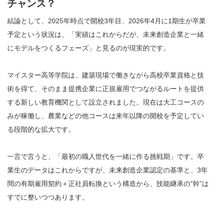
チャンス？
結論として、2025年時点で開校3年目、2026年4月に1期生が卒業
予定という状況は、「実績はこれからだが、未来創造企業と一緒
にモデルをつくるフェーズ」と見るのが現実的です。
マイスター高等学院は、建築現場で働きながら高校卒業資格と技
術を得て、そのまま提携企業に正規雇用でつながるルートを提供
する新しい教育機関として設立されました。現在は大工コースの
みが稼働し、農業などの他コースは来年以降の開校を予定してい
る段階的な拡大です。
一言で言うと、「最初の職人世代を一緒に作る挑戦期」です。卒
業生のデータはこれからですが、未来創造企業認定の基準と、3年
間の有期雇用契約＋正社員転換という構造から、技能継承の”幹”は
すでに整いつつあります。