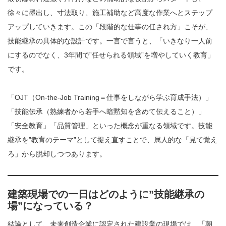
徐々に墨出し、寸法取り、施工補助など高度な作業へとステップ
アップしていきます。この「段階的な仕事の任され方」こそが、
技能継承の具体的な設計です。一言で言うと、「いきなり一人前
にするのでなく、3年間で”任せられる領域”を増やしていく教育」
です。
「OJT（On-the-Job Training＝仕事をしながら学ぶ育成手法）」
「技能伝承（熟練者から若手へ暗黙知を含めて伝えること）」
「安全教育」「品質管理」といった概念が重なる領域です。技能
継承を”教育のテーマ”として捉え直すことで、属人的な「見て覚え
ろ」から脱却しつつあります。
建築現場での一日はどのように”技能継承の
場”になっている？
結論として、未来創造企業に認定された建設業の現場では、「朝