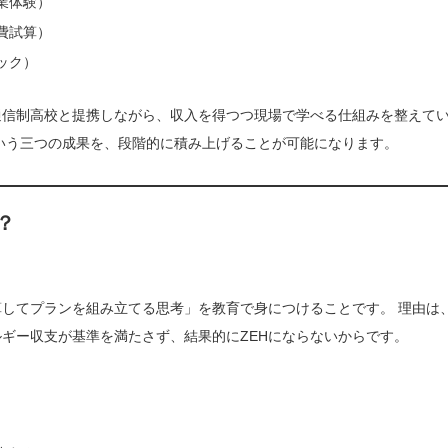
業体験）
費試算）
ック）
通信制高校と提携しながら、収入を得つつ現場で学べる仕組みを整えて
という三つの成果を、段階的に積み上げることが可能になります。
？
算してプランを組み立てる思考」を教育で身につけることです。 理由は
ギー収支が基準を満たさず、結果的にZEHにならないからです。