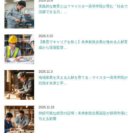
2025.10.6
実践的な教育とは？マイスター高等学院が育む「社会で
活躍できる力」…
2026.3.15
【教育でキャリアを拓く】未来創造企業が進める人材育
成から現場監督…
2025.11.3
地域産業を支える人材を育てる：マイスター高等学院が
目指す未来と卒…
2025.11.15
持続可能な経営の証明：未来創造企業認定が採用市場に
与える影響