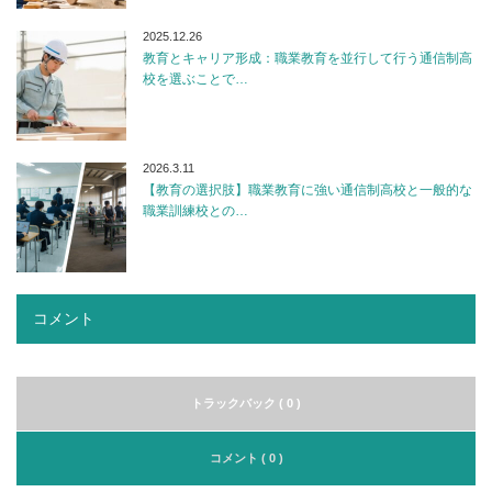
2025.12.26
教育とキャリア形成：職業教育を並行して行う通信制高
校を選ぶことで…
2026.3.11
【教育の選択肢】職業教育に強い通信制高校と一般的な
職業訓練校との…
コメント
トラックバック ( 0 )
コメント ( 0 )