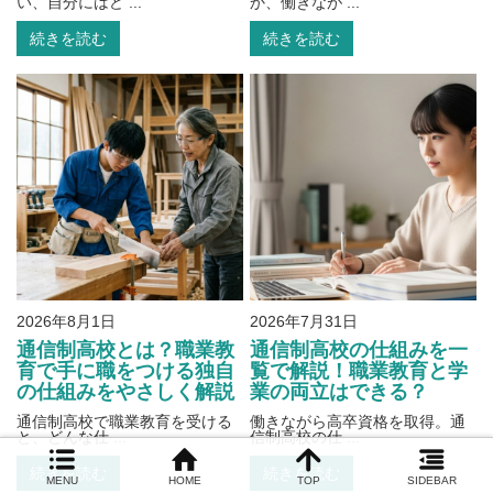
い、自分にはど ...
か、働きなが ...
続きを読む
続きを読む
2026年8月1日
2026年7月31日
通信制高校とは？職業教
通信制高校の仕組みを一
育で手に職をつける独自
覧で解説！職業教育と学
の仕組みをやさしく解説
業の両立はできる？
通信制高校で職業教育を受ける
働きながら高卒資格を取得。通
と、どんな仕 ...
信制高校の仕 ...
続きを読む
続きを読む
MENU
HOME
TOP
SIDEBAR