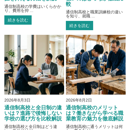
較
通信制高校の学費はいくらかか
り、費用を抑 ...
通信制高校と職業訓練校の違い
を知り、就職 ...
続きを読む
続きを読む
2026年8月3日
2026年8月2日
通信制高校と全日制の違
通信制高校のメリット
いは？進路で後悔しない
は？働きながら学べる職
学校の選び方を比較解説
業教育の魅力を徹底解説
通信制高校と全日制はどう違
通信制高校に通うメリットは何