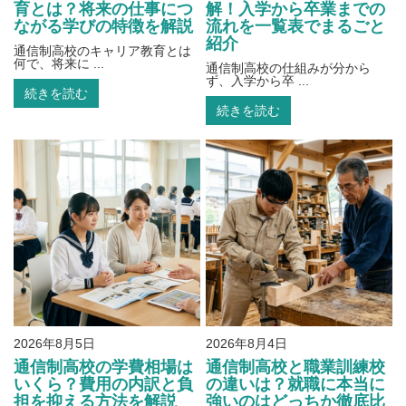
育とは？将来の仕事につ
解！入学から卒業までの
ながる学びの特徴を解説
流れを一覧表でまるごと
紹介
通信制高校のキャリア教育とは
何で、将来に ...
通信制高校の仕組みが分から
ず、入学から卒 ...
続きを読む
続きを読む
2026年8月5日
2026年8月4日
通信制高校の学費相場は
通信制高校と職業訓練校
いくら？費用の内訳と負
の違いは？就職に本当に
担を抑える方法を解説
強いのはどっちか徹底比