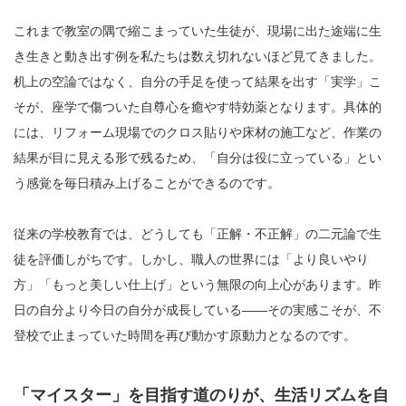
これまで教室の隅で縮こまっていた生徒が、現場に出た途端に生
き生きと動き出す例を私たちは数え切れないほど見てきました。
机上の空論ではなく、自分の手足を使って結果を出す「実学」こ
そが、座学で傷ついた自尊心を癒やす特効薬となります。具体的
には、リフォーム現場でのクロス貼りや床材の施工など、作業の
結果が目に見える形で残るため、「自分は役に立っている」とい
う感覚を毎日積み上げることができるのです。
従来の学校教育では、どうしても「正解・不正解」の二元論で生
徒を評価しがちです。しかし、職人の世界には「より良いやり
方」「もっと美しい仕上げ」という無限の向上心があります。昨
日の自分より今日の自分が成長している——その実感こそが、不
登校で止まっていた時間を再び動かす原動力となるのです。
「マイスター」を目指す道のりが、生活リズムを自