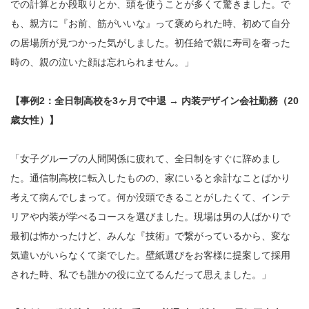
での計算とか段取りとか、頭を使うことが多くて驚きました。で
も、親方に『お前、筋がいいな』って褒められた時、初めて自分
の居場所が見つかった気がしました。初任給で親に寿司を奢った
時の、親の泣いた顔は忘れられません。」
【事例2：全日制高校を3ヶ月で中退 → 内装デザイン会社勤務（20
歳女性）】
「女子グループの人間関係に疲れて、全日制をすぐに辞めまし
た。通信制高校に転入したものの、家にいると余計なことばかり
考えて病んでしまって。何か没頭できることがしたくて、インテ
リアや内装が学べるコースを選びました。現場は男の人ばかりで
最初は怖かったけど、みんな『技術』で繋がっているから、変な
気遣いがいらなくて楽でした。壁紙選びをお客様に提案して採用
された時、私でも誰かの役に立てるんだって思えました。」