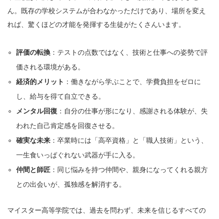
ん。既存の学校システムが合わなかっただけであり、場所を変え
れば、驚くほどの才能を発揮する生徒がたくさんいます。
評価の転換
：テストの点数ではなく、技術と仕事への姿勢で評
価される環境がある。
経済的メリット
：働きながら学ぶことで、学費負担をゼロに
し、給与を得て自立できる。
メンタル回復
：自分の仕事が形になり、感謝される体験が、失
われた自己肯定感を回復させる。
確実な未来
：卒業時には「高卒資格」と「職人技術」という、
一生食いっぱぐれない武器が手に入る。
仲間と師匠
：同じ悩みを持つ仲間や、親身になってくれる親方
との出会いが、孤独感を解消する。
マイスター高等学院では、過去を問わず、未来を信じるすべての