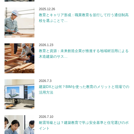
2025.12.26
教育とキャリア形成：職業教育を並行して行う通信制高
校を選ぶことで…
2026.1.23
教育と資源：未来創造企業が推進する地域材活用による
木造建築のサス…
2026.7.3
建築DXとは何？BIMを使った教育のメリットと現場での
活用方法
2026.7.10
耐震等級とは？建築教育で学ぶ安全基準と住宅選びのポ
イント