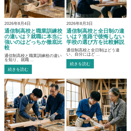
2026年8月4日
2026年8月3日
通信制高校と職業訓練校
通信制高校と全日制の違
の違いは？就職に本当に
いは？進路で後悔しない
強いのはどっちか徹底比
学校の選び方を比較解説
較
通信制高校と全日制はどう違
い、自分にはど ...
通信制高校と職業訓練校の違い
を知り、就職 ...
続きを読む
続きを読む