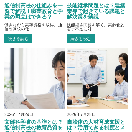
通信制高校の仕組みを一
技能継承問題とは？建築
覧で解説！職業教育と学
業界で起きている課題と
業の両立はできる？
解決策を解説
働きながら高卒資格を取得。通
技能継承問題を解く。高齢化と
信制高校の仕 ...
若手不足に対 ...
続きを読む
続きを読む
2026年7月29日
2026年7月28日
文部科学省の基準とは？
自治体の人材育成支援と
通信制高校の教育品質を
は？活用できる制度とメ