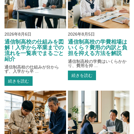
2026年8月6日
2026年8月5日
通信制高校の仕組みを図
通信制高校の学費相場は
解！入学から卒業までの
いくら？費用の内訳と負
流れを一覧表でまるごと
担を抑える方法を解説
紹介
通信制高校の学費はいくらかか
り、費用を抑 ...
通信制高校の仕組みが分から
ず、入学から卒 ...
続きを読む
続きを読む