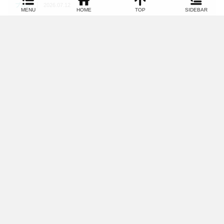
|
ブログ
2026.07.12
MENU
HOME
TOP
SIDEBAR
木造建築の将来性は？地域材活用と教育の関係
を分かりやすく解説
これからの建築はどう変わる？木造建築と地域材活用の将来性を
解説この記事のポイント…
|
ブログ
2026.07.11
通信制高校と職業訓練校の違いは？自分に合う
学び方の選び方を解説