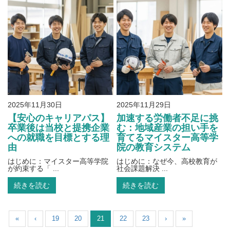
2025年11月30日
2025年11月29日
【安心のキャリアパス】
加速する労働者不足に挑
卒業後は当校と提携企業
む：地域産業の担い手を
への就職を目標とする理
育てるマイスター高等学
由
院の教育システム
はじめに：マイスター高等学院
はじめに：なぜ今、高校教育が
が約束する「 ...
社会課題解決 ...
続きを読む
続きを読む
«
‹
19
20
21
22
23
›
»