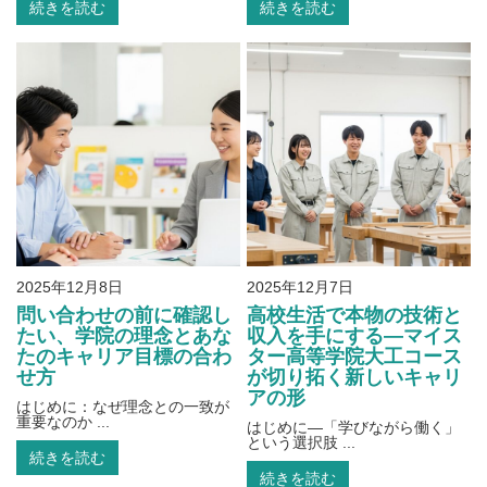
続きを読む
続きを読む
2025年12月8日
2025年12月7日
問い合わせの前に確認し
高校生活で本物の技術と
たい、学院の理念とあな
収入を手にする―マイス
たのキャリア目標の合わ
ター高等学院大工コース
せ方
が切り拓く新しいキャリ
アの形
はじめに：なぜ理念との一致が
重要なのか ...
はじめに―「学びながら働く」
という選択肢 ...
続きを読む
続きを読む