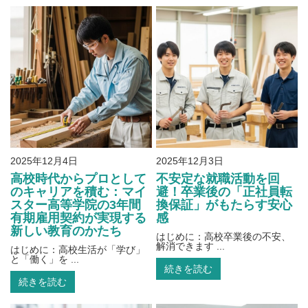
2025年12月4日
2025年12月3日
高校時代からプロとして
不安定な就職活動を回
のキャリアを積む：マイ
避！卒業後の「正社員転
スター高等学院の3年間
換保証」がもたらす安心
有期雇用契約が実現する
感
新しい教育のかたち
はじめに：高校卒業後の不安、
解消できます ...
はじめに：高校生活が「学び」
と「働く」を ...
続きを読む
続きを読む