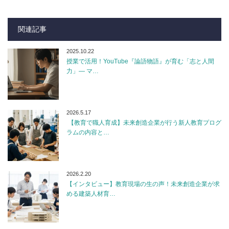
関連記事
2025.10.22
授業で活用！YouTube『論語物語』が育む「志と人間
力」— マ…
2026.5.17
【教育で職人育成】未来創造企業が行う新人教育プログ
ラムの内容と…
2026.2.20
【インタビュー】教育現場の生の声！未来創造企業が求
める建築人材育…