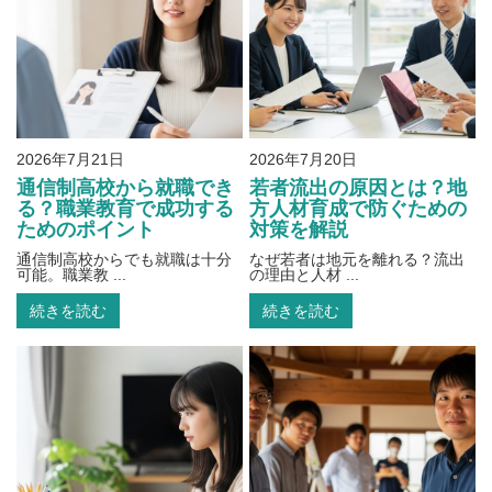
2026年7月21日
2026年7月20日
通信制高校から就職でき
若者流出の原因とは？地
る？職業教育で成功する
方人材育成で防ぐための
ためのポイント
対策を解説
通信制高校からでも就職は十分
なぜ若者は地元を離れる？流出
可能。職業教 ...
の理由と人材 ...
続きを読む
続きを読む