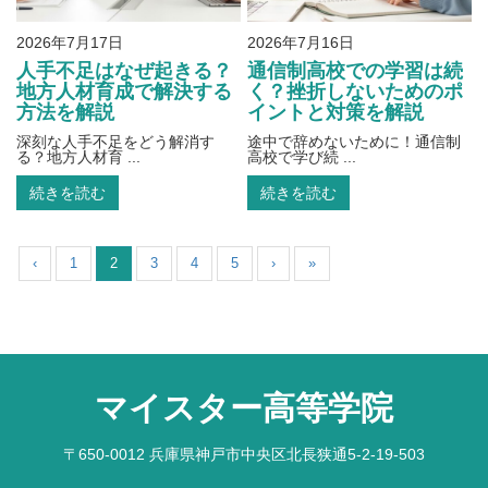
2026年7月17日
2026年7月16日
人手不足はなぜ起きる？
通信制高校での学習は続
地方人材育成で解決する
く？挫折しないためのポ
方法を解説
イントと対策を解説
深刻な人手不足をどう解消す
途中で辞めないために！通信制
る？地方人材育 ...
高校で学び続 ...
続きを読む
続きを読む
‹
1
2
3
4
5
›
»
マイスター高等学院
〒650-0012 兵庫県神戸市中央区北長狭通5-2-19-503