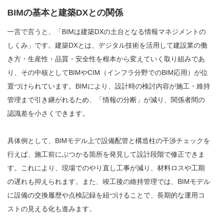
BIMの基本と建築DXとの関係
一言で言うと、「BIMは建築DXの土台となる情報マネジメントの
しくみ」です。建築DXとは、デジタル技術を活用して建設業の働
き方・生産性・品質・安全性を根本から変えていく取り組みであ
り、その中核としてBIMやCIM（インフラ分野でのBIM応用）が位
置づけられています。BIMにより、設計時の検討内容が施工・維持
管理まで引き継がれるため、「情報の分断」が減り、関係者間の
認識差を小さくできます。
具体例として、BIMモデル上で設備配管と構造柱の干渉チェックを
行えば、施工前にぶつかる箇所を発見して設計段階で修正できま
す。これにより、現場でのやり直し工事が減り、材料ロスや工期
の遅れも抑えられます。また、竣工後の維持管理では、BIMモデル
に設備の交換履歴や点検記録を紐づけることで、長期的な運用コ
ストの見える化も進みます。