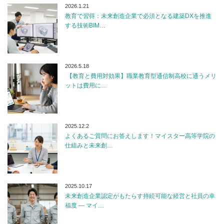
2026.1.21
教育で習得：未来創造企業で必須となる建築DXを推進
する技術BIM…
2026.5.18
【教育と費用対効果】職業教育型通信制高校に通うメリ
ットは費用に…
2025.12.2
よくあるご質問にお答えします！マイスター高等学院の
仕組みと未来創…
2025.10.17
未来創造企業認定がもたらす持続可能な経営と社員の幸
福度 — マイ…