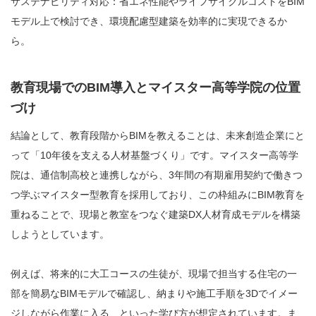
サステナビリティ対応：省エネ性能やライフサイクルコストをBIM
モデル上で検討でき、環境配慮型建築を効率的に実現できるか
ら。
教育現場でのBIM導入とマイスター高等学院の位置
づけ
結論として、教育段階からBIMを教えることは、未来創造企業にと
って「10年後を支える人材基盤づくり」です。マイスター高等学
院は、通信制高校と連携しながら、3年間の有期雇用契約で働きつ
つ学ぶマイスター型教育を採用しており、この枠組みにBIM教育を
重ねることで、現場と教室をつなぐ建築DX人材育成モデルを構築
しようとしています。
例えば、将来的に大工コースの生徒が、現場で担当する住宅の一
部を簡易なBIMモデルで確認し、納まりや施工手順を3Dでイメー
ジしながら作業に入る、といった学び方が想定されています。ま