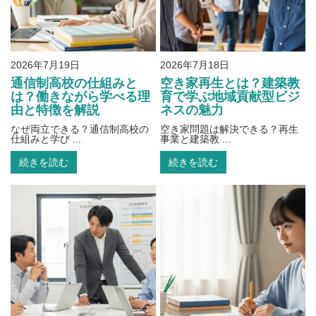
2026年7月19日
2026年7月18日
通信制高校の仕組みと
空き家再生とは？建築教
は？働きながら学べる理
育で学ぶ地域貢献型ビジ
由と特徴を解説
ネスの魅力
なぜ両立できる？通信制高校の
空き家問題は解決できる？再生
仕組みと学び ...
事業と建築教 ...
続きを読む
続きを読む