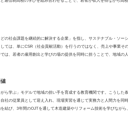
）と通信制高校の学びを組み合わせることで、若者が収入を得ながら高
などの社会課題を継続的に解決する企業」を指し、サステナブル・ソー
しては、単にCSR（社会貢献活動）を行うのではなく、売上や事業そ
野では、若者の雇用創出と学びの場の提供を同時に担うことで、地域の
価値
ながら学ぶ」モデルで地域の担い手を育成する教育機関です。こうした
を自社の従業員として迎え入れ、現場実習を通じて実務力と人間力を同
を結び、3年間のOJTを通して木造建築やリフォーム技術を学びながら