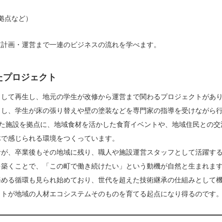
拠点など）
支計画・運営まで一連のビジネスの流れを学べます。
たプロジェクト
として再生し、地元の学生が改修から運営まで関わるプロジェクトがあ
とし、学生が床の張り替えや壁の塗装などを専門家の指導を受けながら
した施設を拠点に、地域食材を活かした食育イベントや、地域住民との交
体で感じられる環境をつくっています。
者が、卒業後もその地域に残り、職人や施設運営スタッフとして活躍す
を築くことで、「この町で働き続けたい」という動機が自然と生まれま
務める循環も見られ始めており、世代を超えた技術継承の仕組みとして
クトが地域の人材エコシステムそのものを育てる起点になり得るのです