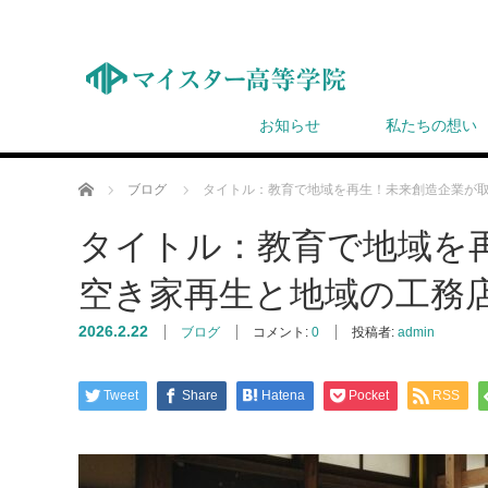
お知らせ
私たちの想い
ホーム
ブログ
タイトル：教育で地域を再生！未来創造企業が
タイトル：教育で地域を
空き家再生と地域の工務
2026.2.22
ブログ
コメント:
0
投稿者:
admin
Tweet
Share
Hatena
Pocket
RSS