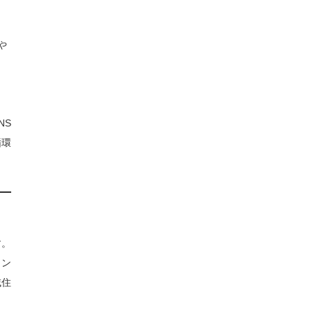
や
ら
と
NS
循環
す。
イン
域住