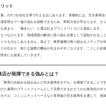
メリット
着」の3つを自社主導で行える点にあります。実務的には、空き家再生
現場管理まで一連の流れを経験できるため、即戦力化が早まります。さ
頼も高まり、「働きたい」と選ばれるブランドづくりにも直結します。
にもつながります。地域課題の解決に取り組む企業として認知されるこ
ースも少なくありません。加えて、教育連携の取り組みをメディアやS
ークが広がり、新たな協業の機会が生まれやすくなります。こうした好
活性化にも波及していきます。
務店が発揮できる強みとは？
、「教育の仕組みを組み込んだ空き家再生モデル」を構築できることで
学びと雇用のプラットフォームとして活用できるかどうかが差別化のポ
型ホテル、コミュニティスペースなど多用途の空き家再生を通じて、地