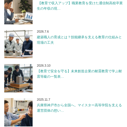
【教育で収入アップ】職業教育を受けた通信制高校卒業
生の年収の現…
2026.7.6
建築職人の育成とは？技能継承を支える教育の仕組みと
現場の工夫
2026.3.10
【教育で安全を守る】未来創造企業の耐震教育で学ぶ耐
震等級の一覧表…
2025.11.7
兵庫県神戸市から全国へ。マイスター高等学院を支える
運営団体の想い…