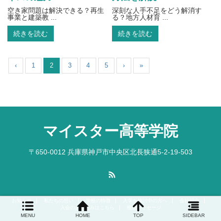
空き家問題は解決できる？再生
深刻な人手不足をどう解消す
事業と建築教 ...
る？地方人材育 ...
続きを読む
続きを読む
‹
1
2
3
4
5
›
»
マイスター高等学院
〒650-0012 兵庫県神戸市中央区北長狭通5-2-19-503
RSS
お知らせ
私たちの想い
学校の特徴
入学を検討中の方へ
会社紹介
入会のお申込みはこちら
推薦メッセージ
MENU
HOME
TOP
SIDEBAR