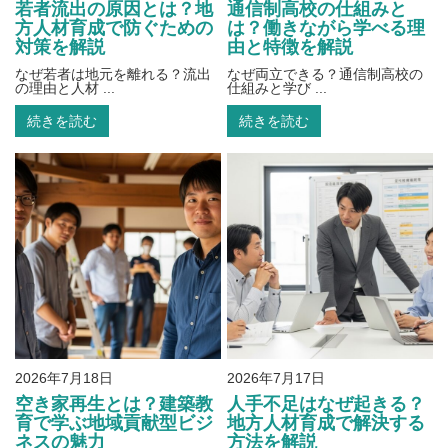
若者流出の原因とは？地
通信制高校の仕組みと
方人材育成で防ぐための
は？働きながら学べる理
対策を解説
由と特徴を解説
なぜ若者は地元を離れる？流出
なぜ両立できる？通信制高校の
の理由と人材 ...
仕組みと学び ...
続きを読む
続きを読む
2026年7月18日
2026年7月17日
空き家再生とは？建築教
人手不足はなぜ起きる？
育で学ぶ地域貢献型ビジ
地方人材育成で解決する
ネスの魅力
方法を解説