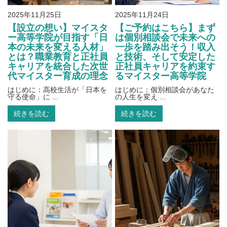
2025年11月25日
2025年11月24日
【設立の想い】マイスタ
【ご予約はこちら】まず
ー高等学院が目指す「日
は個別相談会で未来への
本の未来を変える人材」
一歩を踏み出そう！収入
とは？職業教育と正社員
と技術、そして安定した
キャリアを統合した次世
正社員キャリアを約束す
代マイスター育成の理念
るマイスター高等学院
はじめに：高校生活が「日本を
はじめに：個別相談会があなた
守る使命」に ...
の人生を変え ...
続きを読む
続きを読む