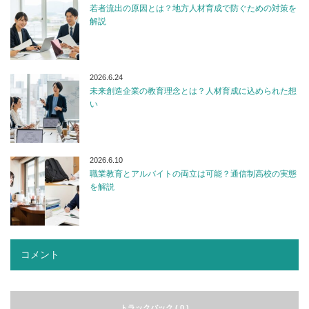
若者流出の原因とは？地方人材育成で防ぐための対策を
解説
2026.6.24
未来創造企業の教育理念とは？人材育成に込められた想
い
2026.6.10
職業教育とアルバイトの両立は可能？通信制高校の実態
を解説
コメント
トラックバック ( 0 )