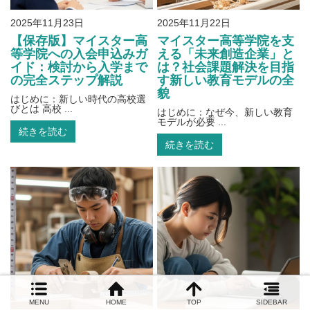
2025年11月23日
2025年11月22日
【保存版】マイスター高
マイスター高等学院を支
等学院への入会申込みガ
える「未来創造企業」と
イド：検討から入学まで
は？社会課題解決を目指
の完全ステップ解説
す新しい教育モデルの全
貌
はじめに：新しい時代の高校選
びとは 高校 ...
はじめに：なぜ今、新しい教育
モデルが必要 ...
続きを読む
続きを読む
MENU
HOME
TOP
SIDEBAR