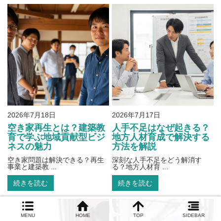
2026年7月18日
2026年7月17日
空き家再生とは？建築教
人手不足はなぜ起きる？
育で学ぶ地域貢献型ビジ
地方人材育成で解決する
ネスの魅力
方法を解説
空き家問題は解決できる？再生
深刻な人手不足をどう解消す
事業と建築教 ...
る？地方人材育 ...
続きを読む
続きを読む
MENU
HOME
TOP
SIDEBAR