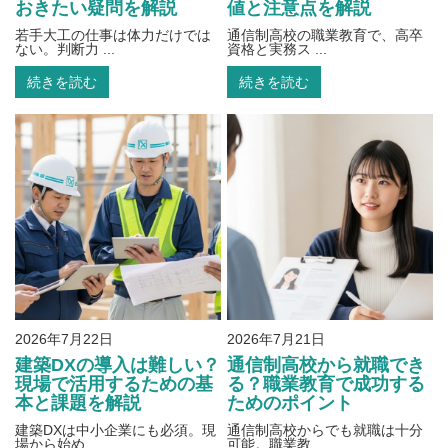
おきたい疑問を解説
値と注意点を解説
若手大工の仕事は体力だけでは
通信制高校の職業教育で、高卒
ない。判断力 ...
資格と実務ス ...
続きを読む
続きを読む
2026年7月22日
2026年7月21日
建築DXの導入は難しい？
通信制高校から就職でき
現場で活用するための基
る？職業教育で成功する
本と課題を解説
ためのポイント
建築DXは中小企業にも必須。現
通信制高校からでも就職は十分
場から始め ...
可能。職業教 ...