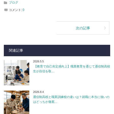
ブログ
コメント:
0
次の記事
関連記事
2026.5.5
【教育で自己肯定感向上】職業教育を通じて通信制高校
生が自信を取…
2026.8.4
通信制高校と職業訓練校の違いは？就職に本当に強いの
はどっちか徹底…