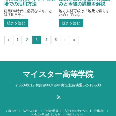
場での活用方法
みと今後の課題を解説
建築DX時代に必要なスキルと
地方人材育成は「地元で暮らす
は？BIMを ...
ため」ではな ...
続きを読む
続きを読む
‹
1
2
3
4
5
›
»
マイスター高等学院
〒650-0012 兵庫県神戸市中央区北長狭通5-2-19-503
RSS
お知らせ
私たちの想い
学校の特徴
入学を検討中の方へ
会社紹介
入会のお申込みはこちら
推薦メッセージ