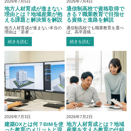
2026年7月5日
2026年7月4日
地方人材育成が進まない
通信制高校で資格取得で
理由とは？地域産業が抱
きる？職業教育で目指せ
える課題と解決策を解説
る資格と進路を解説
地方人材育成が進まない本当の
通信制高校でも職業教育を選べ
理由は「若者 ...
ば、高卒資格 ...
続きを読む
続きを読む
2026年7月3日
2026年7月2日
建築DXとは何？BIMを使
地方人材育成とは？地域
った教育のメリットと現
産業を支える教育の仕組