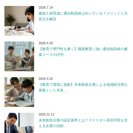
2026.7.14
建築人材育成に通信制高校は向いている？メリットと注
意点を解説
2026.4.20
【教育で専門性を磨く】職業教育に強い通信制高校の建
築コースの評判…
2026.4.25
【教育で環境に貢献】未来創造企業による地域材活用を
基盤とした木造…
2025.11.12
未来創造企業の認定基準とは？マイスター高等学院を支
える企業の信頼…