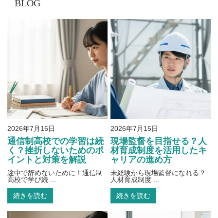
BLOG
2026年7月16日
2026年7月15日
通信制高校での学習は続
現場監督を目指せる？人
く？挫折しないためのポ
材育成制度を活用したキ
イントと対策を解説
ャリアの進め方
途中で辞めないために！通信制
未経験から現場監督になれる？
高校で学び続 ...
人材育成制度 ...
続きを読む
続きを読む