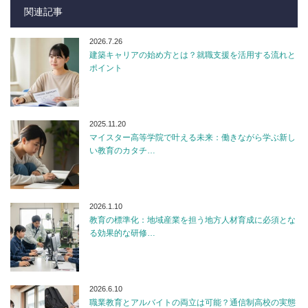
関連記事
2026.7.26
建築キャリアの始め方とは？就職支援を活用する流れと
ポイント
2025.11.20
マイスター高等学院で叶える未来：働きながら学ぶ新し
い教育のカタチ…
2026.1.10
教育の標準化：地域産業を担う地方人材育成に必須とな
る効果的な研修…
2026.6.10
職業教育とアルバイトの両立は可能？通信制高校の実態