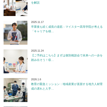
を解説
2025.11.17
卒業後も続く成長の道筋：マイスター高等学院が考える
「キャリアを積…
2025.11.24
【ご予約はこちら】まずは個別相談会で未来への一歩を
踏み出そう！収…
2026.1.6
教育の緊急ミッション：地域産業が直面する地方人材育
成の遅れと人手…