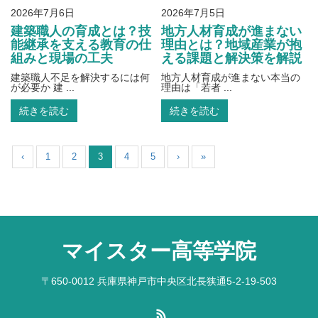
2026年7月6日
2026年7月5日
建築職人の育成とは？技
地方人材育成が進まない
能継承を支える教育の仕
理由とは？地域産業が抱
組みと現場の工夫
える課題と解決策を解説
建築職人不足を解決するには何
地方人材育成が進まない本当の
が必要か 建 ...
理由は「若者 ...
続きを読む
続きを読む
‹
1
2
3
4
5
›
»
マイスター高等学院
〒650-0012 兵庫県神戸市中央区北長狭通5-2-19-503
RSS