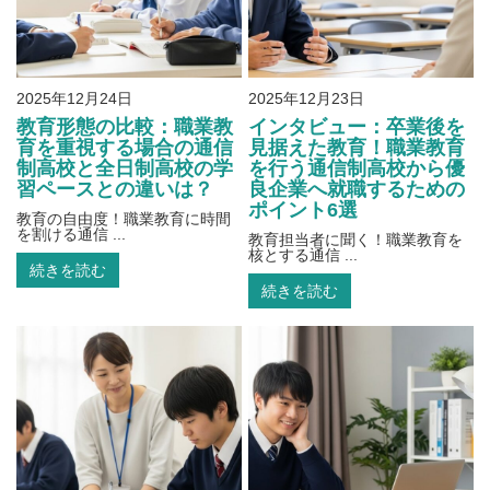
2025年12月24日
2025年12月23日
教育形態の比較：職業教
インタビュー：卒業後を
育を重視する場合の通信
見据えた教育！職業教育
制高校と全日制高校の学
を行う通信制高校から優
習ペースとの違いは？
良企業へ就職するための
ポイント6選
教育の自由度！職業教育に時間
を割ける通信 ...
教育担当者に聞く！職業教育を
核とする通信 ...
続きを読む
続きを読む