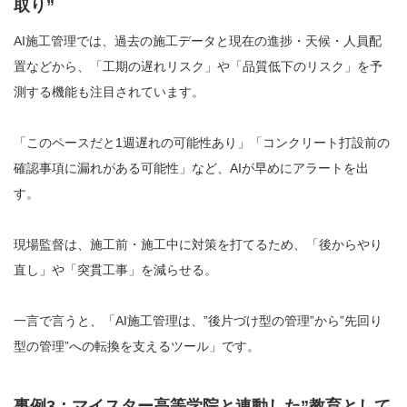
取り”
AI施工管理では、過去の施工データと現在の進捗・天候・人員配
置などから、「工期の遅れリスク」や「品質低下のリスク」を予
測する機能も注目されています。
「このペースだと1週遅れの可能性あり」「コンクリート打設前の
確認事項に漏れがある可能性」など、AIが早めにアラートを出
す。
現場監督は、施工前・施工中に対策を打てるため、「後からやり
直し」や「突貫工事」を減らせる。
一言で言うと、「AI施工管理は、”後片づけ型の管理”から”先回り
型の管理”への転換を支えるツール」です。
事例3：マイスター高等学院と連動した”教育として