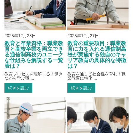
2025年12月28日
2025年12月27日
教育と卒業資格：職業教
教育の重要項目：職業教
育と高校卒業を両立でき
育に力を入れる通信制高
る通信制高校のユニーク
校が実施する独自のキャ
な仕組みを解説する一覧
リア教育の具体的な特徴
表は？
は？
教育プロセスを理解する！働き
教育を通して社会性を育む！職
ながら学ぶ職 ...
業教育に特化 ...
続きを読む
続きを読む