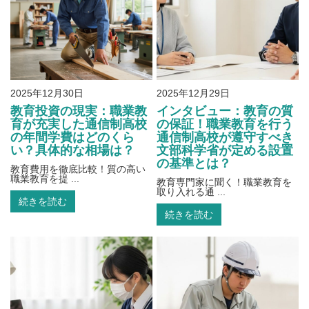
2025年12月30日
2025年12月29日
教育投資の現実：職業教
インタビュー：教育の質
育が充実した通信制高校
の保証！職業教育を行う
の年間学費はどのくら
通信制高校が遵守すべき
い？具体的な相場は？
文部科学省が定める設置
の基準とは？
教育費用を徹底比較！質の高い
職業教育を提 ...
教育専門家に聞く！職業教育を
取り入れる通 ...
続きを読む
続きを読む