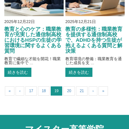
2025年12月22日
2025年12月21日
教育と心のケア：職業教
教育の多様性：職業教育
育が充実した通信制高校
を提供する通信制高校
におけるHSPの生徒の学
で、ADHDを持つ生徒が
習環境に関するよくある
抱えるよくある質問と解
質問
決策
教育で繊細な才能を開花！職業
教育環境の整備：職業教育を通
教育に集中で ...
じた成長を支 ...
続きを読む
続きを読む
«
‹
17
18
19
20
21
›
»