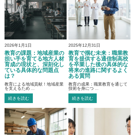
2026年1月1日
2025年12月31日
教育の課題：地域産業の
教育で掴む未来：職業教
担い手を育てる地方人材
育を提供する通信制高校
育成の現状と、深刻化し
を卒業した後の具体的な
ている具体的な問題点
将来の進路に関するよく
は？
ある質問
教育による地域貢献！地域産業
教育の成果：職業教育を通じて
を支えるため ...
技術を身につ ...
続きを読む
続きを読む