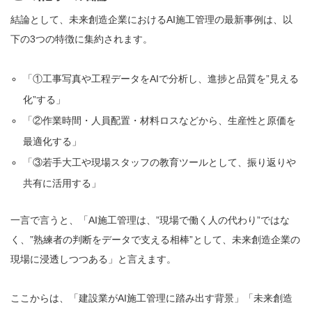
結論として、未来創造企業におけるAI施工管理の最新事例は、以
下の3つの特徴に集約されます。
「①工事写真や工程データをAIで分析し、進捗と品質を”見える
化”する」
「②作業時間・人員配置・材料ロスなどから、生産性と原価を
最適化する」
「③若手大工や現場スタッフの教育ツールとして、振り返りや
共有に活用する」
一言で言うと、「AI施工管理は、”現場で働く人の代わり”ではな
く、”熟練者の判断をデータで支える相棒”として、未来創造企業の
現場に浸透しつつある」と言えます。
ここからは、「建設業がAI施工管理に踏み出す背景」「未来創造