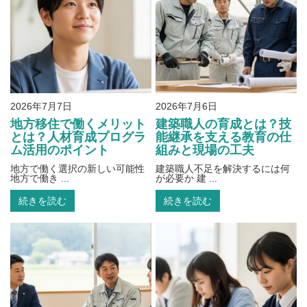
2026年7月7日
2026年7月6日
地方移住で働くメリット
建築職人の育成とは？技
とは？人材育成プログラ
能継承を支える教育の仕
ム活用のポイント
組みと現場の工夫
地方で働く選択の新しい可能性
建築職人不足を解決するには何
地方で働き ...
が必要か 建 ...
続きを読む
続きを読む