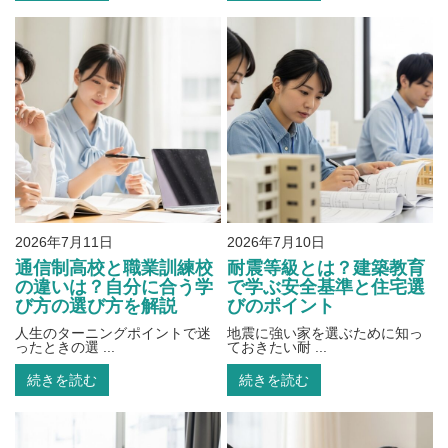
2026年7月11日
2026年7月10日
通信制高校と職業訓練校
耐震等級とは？建築教育
の違いは？自分に合う学
で学ぶ安全基準と住宅選
び方の選び方を解説
びのポイント
人生のターニングポイントで迷
地震に強い家を選ぶために知っ
ったときの選 ...
ておきたい耐 ...
続きを読む
続きを読む