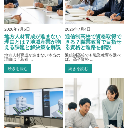
2026年7月5日
2026年7月4日
地方人材育成が進まない
通信制高校で資格取得で
理由とは？地域産業が抱
きる？職業教育で目指せ
える課題と解決策を解説
る資格と進路を解説
地方人材育成が進まない本当の
通信制高校でも職業教育を選べ
理由は「若者 ...
ば、高卒資格 ...
続きを読む
続きを読む