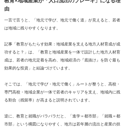
教育×地域産業が「人口流出のブレーキ」になる理
由
一言で言うと、「地元で学び、地元で働く道」が見えると、若者
は地域に残りやすくなります。
記事「教育がもたらす効果：地域産業を支える地方人材育成が成
功すると？」は、「教育と地域産業を一体で設計した地方人材育
成は、若者の地元定着を高め、地域経済の『底抜け』を防ぐ最も
効果的な投資」と結論づけています。
そこでは、「地元で学び・地元で働く」ルートが整うと、高校・
専門高校・地域企業が一体で若者のキャリアを支え、地域内に残
る割合（残留率）が高まると説明されています。
逆に、教育と就職がバラバラだと、「進学＝都市部」「就職＝都
市部」という構図になりやすく、地方は若年層の流出と産業の担