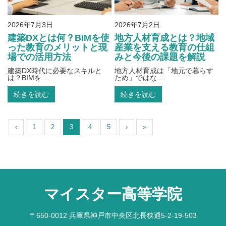
2026年7月3日
2026年7月2日
建築DXとは何？BIMを使
地方人材育成とは？地域
った教育のメリットと現
産業を支える教育の仕組
場での活用方法
みと今後の課題を解説
建築DX時代に必要なスキルと
地方人材育成は「地元で暮らす
は？BIMを ...
ため」ではな ...
続きを読む
続きを読む
‹
1
2
3
4
5
›
»
マイスター高等学院
〒650-0012 兵庫県神戸市中央区北長狭通5-2-19-503